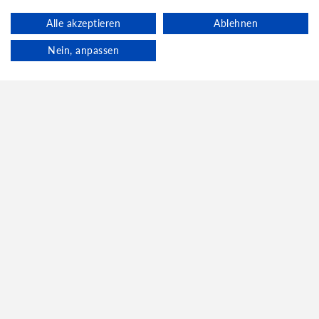
Alle akzeptieren
Ablehnen
Nein, anpassen
Vielen Dank für Ihren Besuch
auf dieser Seite.
Dies ist eine (der) E-Mail-
Domain(s) von Familie
Mestermann.
Es gibt keinen weiteren Inhalt.